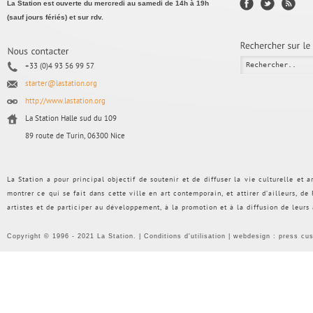
La Station est ouverte du mercredi au samedi de 14h à 19h
(sauf jours fériés) et sur rdv.
+33 (0)4 93 56 99 57
starter@lastation.org
http://www.lastation.org
La Station Halle sud du 109
89 route de Turin, 06300 Nice
La Station a pour principal objectif de soutenir et de diffuser la vie culturelle et
montrer ce qui se fait dans cette ville en art contemporain, et attirer d’ailleurs, d
artistes et de participer au développement, à la promotion et à la diffusion de leurs
Copyright © 1996 - 2021 La Station. |
Conditions d'utilisation
| webdesign :
press cu