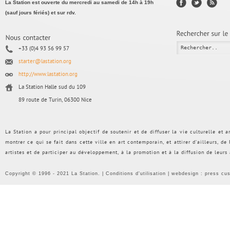
La Station est ouverte du mercredi au samedi de 14h à 19h
(sauf jours fériés) et sur rdv.
+33 (0)4 93 56 99 57
starter@lastation.org
http://www.lastation.org
La Station Halle sud du 109
89 route de Turin, 06300 Nice
La Station a pour principal objectif de soutenir et de diffuser la vie culturelle et
montrer ce qui se fait dans cette ville en art contemporain, et attirer d’ailleurs, d
artistes et de participer au développement, à la promotion et à la diffusion de leurs
Copyright © 1996 - 2021 La Station. |
Conditions d'utilisation
| webdesign :
press cu