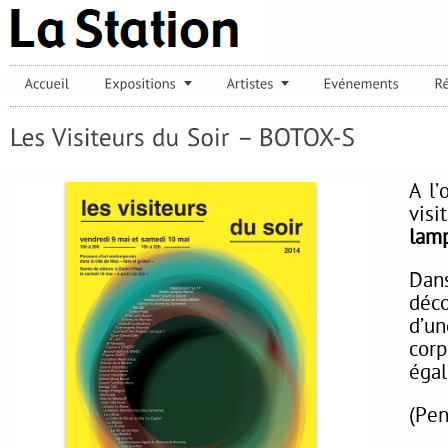
À l’
visi
lamp
Dans
déc
d’un
cor
égal
(Pen