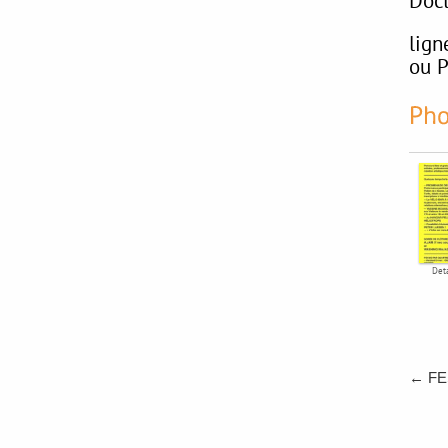
Doct
lign
ou P
Deta
←
FES