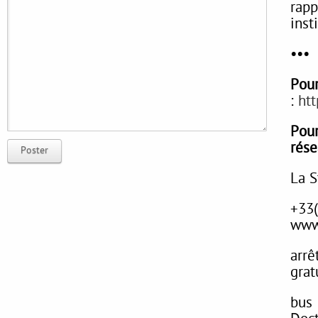
rap
inst
•••
Pou
:
htt
Pour
rése
Poster
La S
+33
www.
arr
grat
bus 