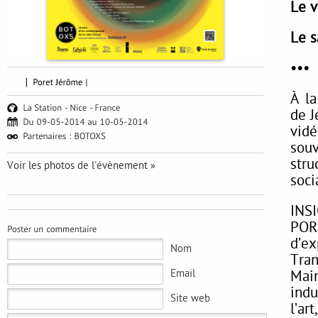
Le v
Le s
•••
À la
de J
vidé
sou
str
Voir les photos de l'évènement »
soci
INS
PORE
d’e
Nom
Tran
Email
Main
indu
Site web
l’ar