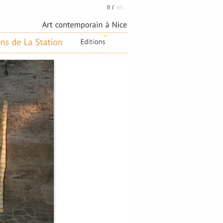
fr
/
en