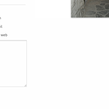
m
il
e web