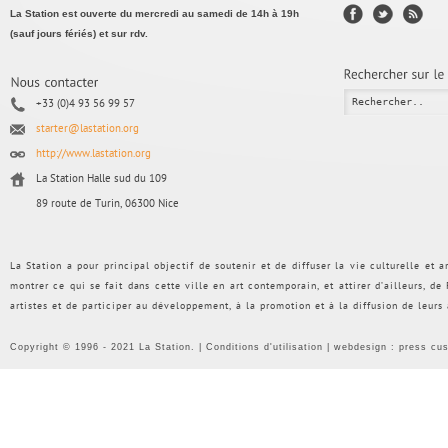
La Station est ouverte du mercredi au samedi de 14h à 19h
(sauf jours fériés) et sur rdv.
+33 (0)4 93 56 99 57
starter@lastation.org
http://www.lastation.org
La Station Halle sud du 109
89 route de Turin, 06300 Nice
La Station a pour principal objectif de soutenir et de diffuser la vie culturelle et
montrer ce qui se fait dans cette ville en art contemporain, et attirer d’ailleurs, d
artistes et de participer au développement, à la promotion et à la diffusion de leurs
Copyright © 1996 - 2021 La Station. |
Conditions d'utilisation
| webdesign :
press cu