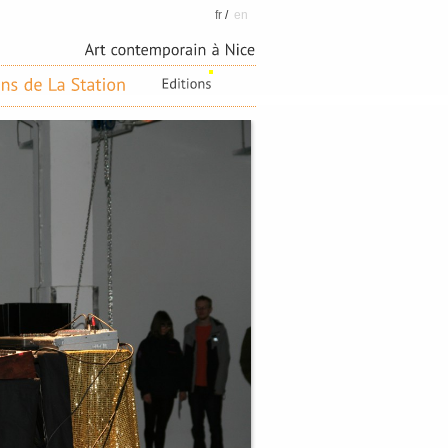
fr
/
en