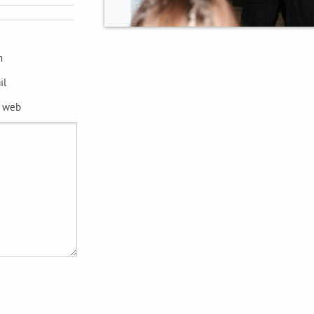
m
il
e web