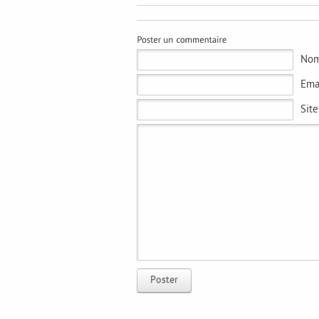
No
Ema
Sit
Poster