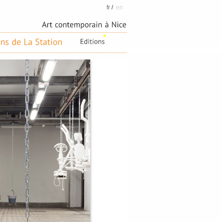
fr
/
en