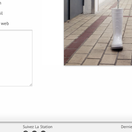
m
il
e web