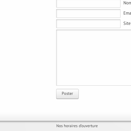
No
Ema
Sit
Poster