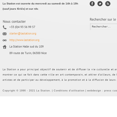
La Station est ouverte du mercredi au samedi de 14h à 19h
(sauf jours fériés) et sur rdv.
+33 (0)4 93 56 99 57
starter@lastation.org
http://www.lastation.org
La Station Halle sud du 109
89 route de Turin, 06300 Nice
La Station a pour principal objectif de soutenir et de diffuser la vie culturelle et
montrer ce qui se fait dans cette ville en art contemporain, et attirer d’ailleurs, d
artistes et de participer au développement, à la promotion et à la diffusion de leurs
Copyright © 1996 - 2021 La Station. |
Conditions d'utilisation
| webdesign :
press cu