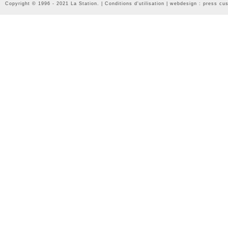
Copyright © 1996 - 2021 La Station. |
Conditions d'utilisation
| webdesign :
press cu