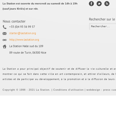
La Station est ouverte du mercredi au samedi de 14h à 19h
(sauf jours fériés) et sur rdv.
+33 (0)4 93 56 99 57
starter@lastation.org
http://www.lastation.org
La Station Halle sud du 109
89 route de Turin, 06300 Nice
La Station a pour principal objectif de soutenir et de diffuser la vie culturelle et
montrer ce qui se fait dans cette ville en art contemporain, et attirer d’ailleurs, d
artistes et de participer au développement, à la promotion et à la diffusion de leurs
Copyright © 1996 - 2021 La Station. |
Conditions d'utilisation
| webdesign :
press cu