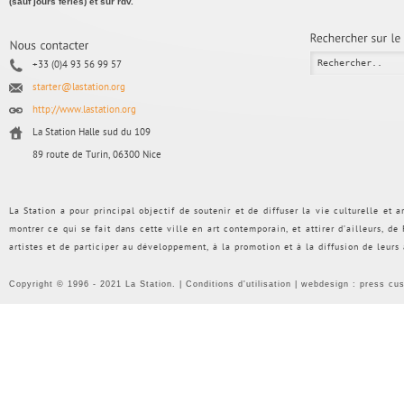
(sauf jours fériés) et sur rdv.
+33 (0)4 93 56 99 57
starter@lastation.org
http://www.lastation.org
La Station Halle sud du 109
89 route de Turin, 06300 Nice
La Station a pour principal objectif de soutenir et de diffuser la vie culturelle et
montrer ce qui se fait dans cette ville en art contemporain, et attirer d’ailleurs, d
artistes et de participer au développement, à la promotion et à la diffusion de leurs
Copyright © 1996 - 2021 La Station. |
Conditions d'utilisation
| webdesign :
press cu