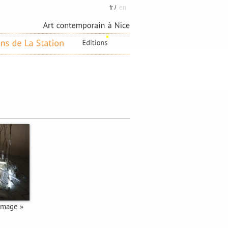
fr
/
en
'image »