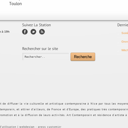
Toulon
h à 19h
Soir
Gron
Witc
Recherche
et de diffuser la vie culturelle et artistique contemporaine à Nice par tous les moyen
temporain, et attirer d’ailleurs, de France et d’Europe, des pratiques très contemporai
romotion et à la diffusion de leurs activités.
Art Contemporain et résidence d'artiste à
'utilisation
| webdesign :
press customizr