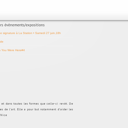
ée signature à La Station • Samedi 27 juin,18h
de
h You Were Here#4
s et dans toutes les formes que celle-ci revêt. De
nes de l’art. Elle a pour but notamment d’aider les
 Nice