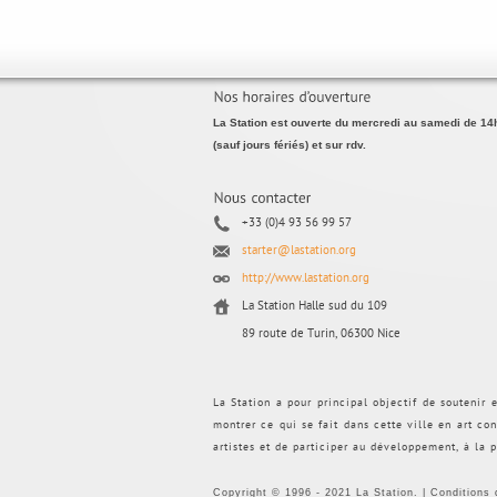
La Station est ouverte du mercredi au samedi de 14
(sauf jours fériés) et sur rdv.
+33 (0)4 93 56 99 57
starter@lastation.org
http://www.lastation.org
La Station Halle sud du 109
89 route de Turin, 06300 Nice
La Station a pour principal objectif de soutenir 
montrer ce qui se fait dans cette ville en art con
artistes et de participer au développement, à la p
Copyright © 1996 - 2021 La Station. |
Conditions d