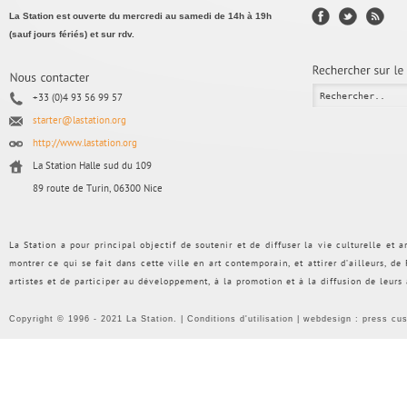
La Station est ouverte du mercredi au samedi de 14h à 19h
(sauf jours fériés) et sur rdv.
+33 (0)4 93 56 99 57
starter@lastation.org
http://www.lastation.org
La Station Halle sud du 109
89 route de Turin, 06300 Nice
La Station a pour principal objectif de soutenir et de diffuser la vie culturelle et
montrer ce qui se fait dans cette ville en art contemporain, et attirer d’ailleurs, d
artistes et de participer au développement, à la promotion et à la diffusion de leurs
Copyright © 1996 - 2021 La Station. |
Conditions d'utilisation
| webdesign :
press cu