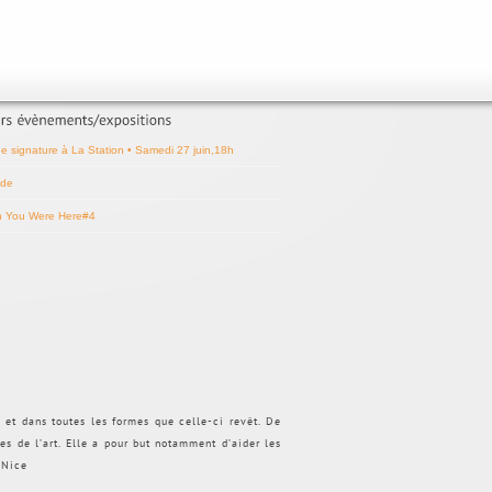
ée signature à La Station • Samedi 27 juin,18h
de
h You Were Here#4
s et dans toutes les formes que celle-ci revêt. De
nes de l’art. Elle a pour but notamment d’aider les
 Nice