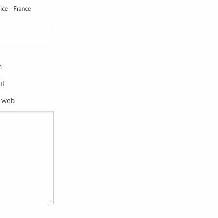
m
il
e web