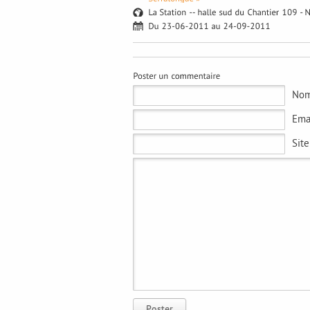
No
Ema
Sit
Poster