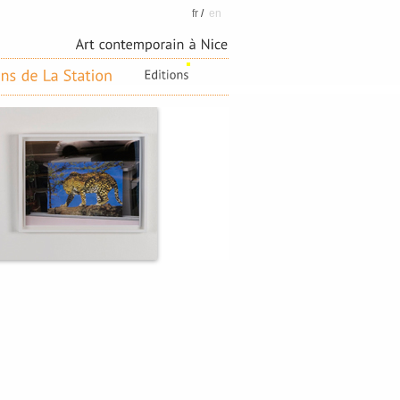
fr
/
en